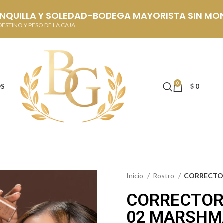
ANQUILLA Y SOLEDAD-BODEGA MAYORISTA SIN MO
ESTINO Y PESO DE LA CAJA.
0
OS
$
0
Inicio
Rostro
CORRECTO
CORRECTOR
02 MARSH