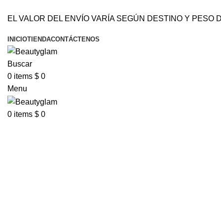
DOMICILIOS EN BARRANQUILLA Y SOLEDAD-BO
EL VALOR DEL ENVÍO VARÍA SEGÚN DESTINO Y PESO D
DOMICILIOS EN BARRANQUILLA Y SOLEDAD-BODEGA MAYORISTA SIN MON
INICIO
TIENDA
CONTÁCTENOS
Buscar
0
items
$
0
Menu
0
items
$
0
Click to enlarge