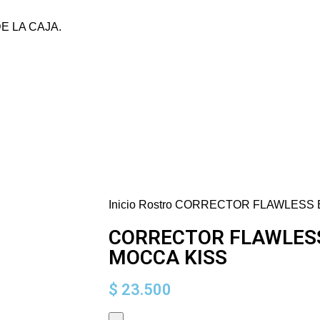
DEGA MAYORISTA SIN MONTO MÍNIMO.
E LA CAJA.
TO MÍNIMO. EL VALOR DEL ENVÍO VARÍA SEGÚN DESTINO Y PESO DE LA 
Inicio
Rostro
CORRECTOR FLAWLESS E
CORRECTOR FLAWLES
MOCCA KISS
$
23.500