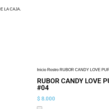
DEGA MAYORISTA SIN MONTO MÍNIMO.
E LA CAJA.
TO MÍNIMO. EL VALOR DEL ENVÍO VARÍA SEGÚN DESTINO Y PESO DE LA 
Inicio
Rostro
RUBOR CANDY LOVE PUR
RUBOR CANDY LOVE 
#04
$
8.000