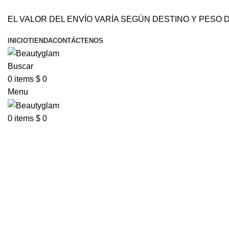
DOMICILIOS EN BARRANQUILLA Y SOLEDAD-BO
EL VALOR DEL ENVÍO VARÍA SEGÚN DESTINO Y PESO D
DOMICILIOS EN BARRANQUILLA Y SOLEDAD-BODEGA MAYORISTA SIN MON
INICIO
TIENDA
CONTÁCTENOS
Buscar
0
items
$
0
Menu
0
items
$
0
Click to enlarge