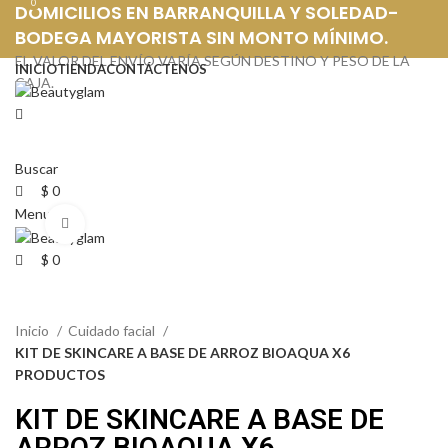
0
0
DOMICILIOS EN BARRANQUILLA Y SOLEDAD-
BODEGA MAYORISTA SIN MONTO MÍNIMO.
EL VALOR DEL ENVÍO VARÍA SEGÚN DESTINO Y PESO DE LA
INICIO
TIENDA
CONTÁCTENOS
CAJA.
DOMICILIOS EN BARRANQUILLA Y SOLEDAD-BODEGA MAYORISTA
SIN MONTO MÍNIMO. EL VALOR DEL ENVÍO VARÍA SEGÚN DESTINO Y
PESO DE LA CAJA.
Buscar
$
0
Menu
Click to enlarge
$
0
Inicio
Cuidado facial
KIT DE SKINCARE A BASE DE ARROZ BIOAQUA X6
PRODUCTOS
KIT DE SKINCARE A BASE DE
ARROZ BIOAQUA X6