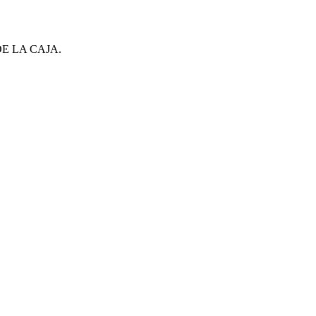
A MAYORISTA SIN MONTO MÍNIMO.
E LA CAJA.
MÍNIMO. EL VALOR DEL ENVÍO VARÍA SEGÚN DESTINO Y PESO DE LA CAJA.