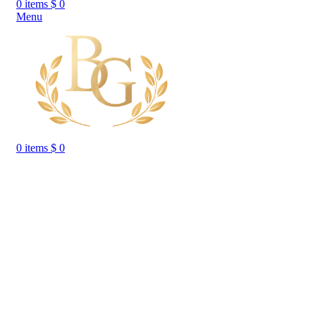
0
items
$
0
Menu
0
items
$
0
Click to enlarge