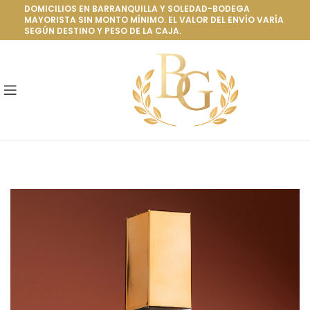
DOMICILIOS EN BARRANQUILLA Y SOLEDAD-BODEGA
MAYORISTA SIN MONTO MÍNIMO. EL VALOR DEL ENVÍO VARÍA
SEGÚN DESTINO Y PESO DE LA CAJA.