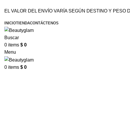
DOMICILIOS EN BARRANQUILLA Y SOLEDAD-BO
EL VALOR DEL ENVÍO VARÍA SEGÚN DESTINO Y PESO D
DOMICILIOS EN BARRANQUILLA Y SOLEDAD-BODEGA MAYORISTA SIN MON
INICIO
TIENDA
CONTÁCTENOS
Buscar
0
items
$
0
Menu
0
items
$
0
Click to enlarge