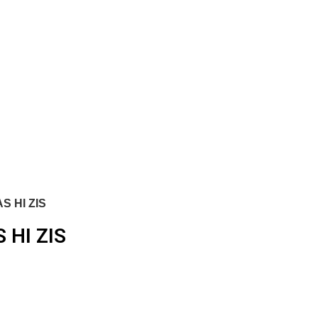
CAJA.
S HI ZIS
 HI ZIS