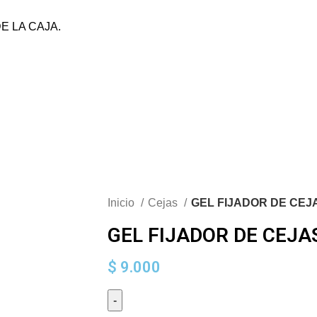
DEGA MAYORISTA SIN MONTO MÍNIMO.
E LA CAJA.
TO MÍNIMO. EL VALOR DEL ENVÍO VARÍA SEGÚN DESTINO Y PESO DE LA 
Inicio
Cejas
GEL FIJADOR DE CEJA
GEL FIJADOR DE CEJAS
$
9.000